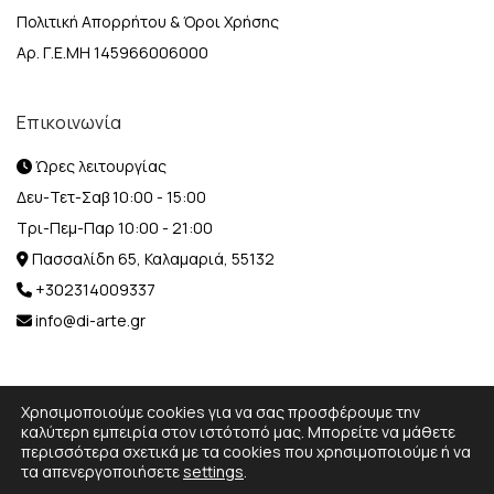
Πολιτική Απορρήτου & Όροι Χρήσης
Αρ. Γ.Ε.ΜΗ 145966006000
Επικοινωνία
Ώρες λειτουργίας
Δευ-Τετ-Σαβ 10:00 - 15:00
Τρι-Πεμ-Παρ 10:00 - 21:00
Πασσαλίδη 65, Καλαμαριά, 55132
+302314009337
info@di-arte.gr
Χρησιμοποιούμε cookies για να σας προσφέρουμε την
καλύτερη εμπειρία στον ιστότοπό μας. Μπορείτε να μάθετε
περισσότερα σχετικά με τα cookies που χρησιμοποιούμε ή να
© 2026 Designed and Developed by
MediaBox.
All rights
τα απενεργοποιήσετε
settings
.