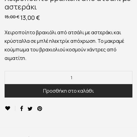
αστεράκι
Original
13,00
€
Η
15,00
€
price
τρέχουσα
was:
τιμή
15,00 €.
είναι:
Χειροποίητο βραχιόλι από ατσάλι με αστεράκι και
13,00 €.
κρύσταλλα σε μπλέ ηλεκτρίκ απόχρωση. Το μακραμέ
κούμπωμα του βραχιολιού κοσμούν χάντρες από
αιματίτη.
Προσθήκη στο καλάθι