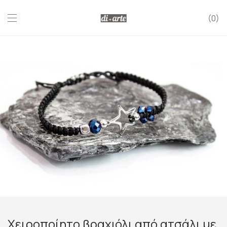
0
Χειροποίητο βραχιόλι από ατσάλι με