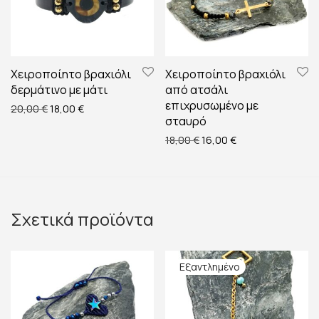
Χειροποίητο βραχιόλι
Χειροποίητο βραχιόλι
δερμάτινο με μάτι
από ατσάλι
επιχρυσωμένο με
Original price was: 20,00 €.
Η τρέχουσα τιμή είναι: 18,00 €.
20,00
€
18,00
€
σταυρό
Original price was: 18,00 
Η τρέχουσα τιμή ε
18,00
€
16,00
€
Σχετικά προϊόντα