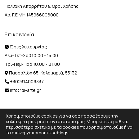
Πολιτική Απορρήτου & Όροι Χρήσης
Αρ. Γ.Ε.ΜΗ 145966006000
Επικοινωνία
Ώρες λειτουργίας
Δευ-Τετ-Σαβ 10:00 - 15:00
Τρι-Πεμ-Παρ 10:00 - 21:00
Πασσαλίδη 65, Καλαμαριά, 55132
+302314009337
info@di-arte.gr
Χρησιμοποιούμε cookies για να σας προσφέρουμε την
καλύτερη εμπειρία στον ιστότοπό μας. Μπορείτε να μάθετε
περισσότερα σχετικά με τα cookies που χρησιμοποιούμε ή να
© 2026 Designed and Developed by
MediaBox.
All rights
τα απενεργοποιήσετε
settings
.