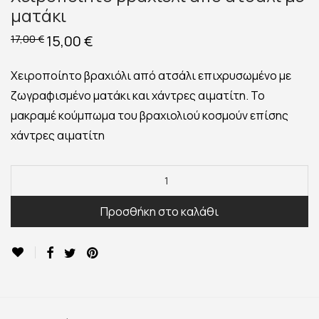
ματάκι
Original
15,00
€
Η
17,00
€
price
τρέχουσα
was:
τιμή
17,00 €.
είναι:
Χειροποίητο βραχιόλι από ατσάλι επιχρυσωμένο με
15,00 €.
ζωγραφισμένο ματάκι και χάντρες αιματίτη. Το
μακραμέ κούμπωμα του βραχιολιού κοσμούν επίσης
χάντρες αιματίτη
Προσθήκη στο καλάθι