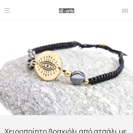
0
Χειροποίητο βραχιόλι από ατσάλι με