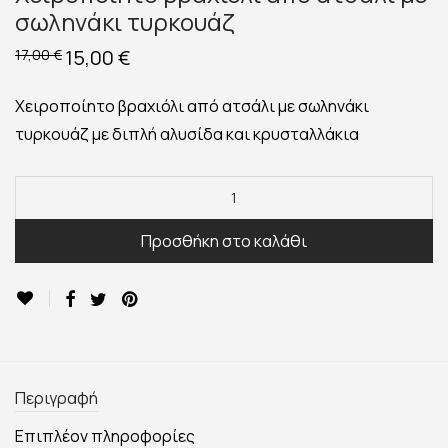
σωληνάκι τυρκουάζ
Original
15,00
€
Η
17,00
€
price
τρέχουσα
was:
τιμή
17,00 €.
είναι:
Χειροποίητο βραχιόλι από ατσάλι με σωληνάκι
15,00 €.
τυρκουάζ με διπλή αλυσίδα και κρυσταλλάκια
Προσθήκη στο καλάθι
Περιγραφή
Επιπλέον πληροφορίες