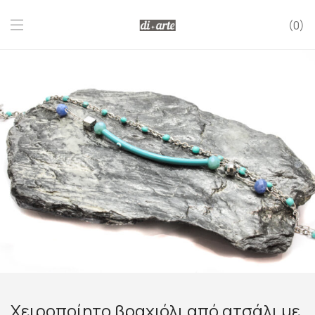
0
Χειροποίητο βραχιόλι από ατσάλι με