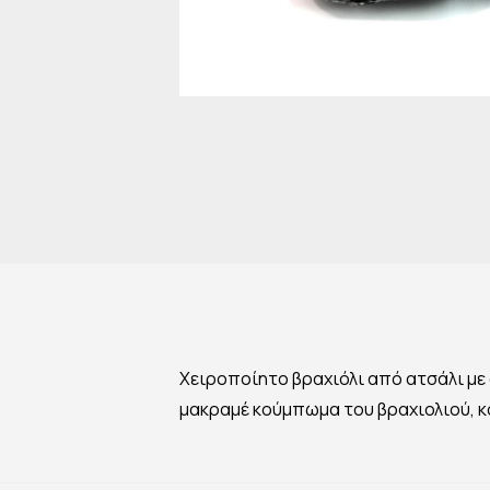
Χειροποίητο βραχιόλι από ατσάλι με
μακραμέ κούμπωμα του βραχιολιού, κ