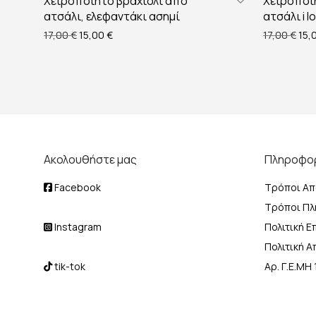
Χειροποίητο βραχιόλι από
Χειροποί
ατσάλι, ελεφαντάκι ασημί
ατσάλι i 
Original price was: 17,00 €.
Η τρέχουσα τιμή είναι: 15,00 €.
Orig
17,00
€
15,00
€
17,00
€
15,
Ακολουθήστε μας
Πληροφο
Facebook
Τρόποι Απ
Τρόποι Π
Instagram
Πολιτική 
Πολιτική 
tik-tok
Αρ. Γ.Ε.Μ