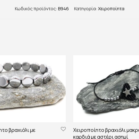
Κωδικός προϊόντος:
B946
Κατηγορία:
Χειροποίητα
το βραχιόλι με
Χειροποίητο βραχιόλι μακρ
καρδιά με αστέρι ασημί