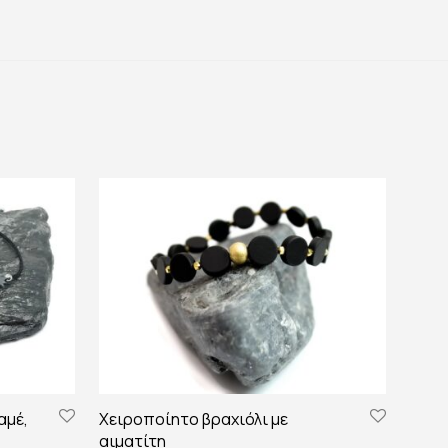
αμέ,
Χειροποίητο βραχιόλι με
αιματίτη