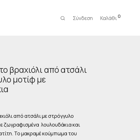
0
Σύνδεση
Καλάθι
το βραχιόλι από ατσάλι
υλο μοτίφ με
ια
ρέχουσα
μή
ναι:
χιόλι από ατσάλι με στρόγγυλο
,00 €.
 με ζωγραφισμένα λουλουδάκια και
ατίτη. Το μακραμέ κούμπωμα του