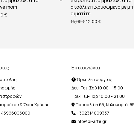
ητο βραχιόλι από
Χειροποίητο βραχιόλι από
love mom
ατσάλι επιχρυσωμένο με μπ
αιματίτη
inal price was: 17,00 €.
Η τρέχουσα τιμή είναι: 15,00 €.
00
€
Original price was: 14,00
Η τρέχουσα τιμή ε
14,00
€
12,00
€
ρίες
Επικοινωνία
οστολής
Ώρες λειτουργίας
ληρωμής
Δευ-Τετ-Σαβ 10:00 - 15:00
Επιστροφών
Τρι-Πεμ-Παρ 10:00 - 21:00
Απορρήτου & Όροι Χρήσης
Πασσαλίδη 65, Καλαμαριά, 5
Η 145966006000
+302314009337
info@di-arte.gr