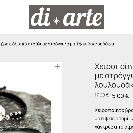
 βραχιόλι από ατσάλι με στρόγγυλο μοτίφ με λουλουδάκια
Χειροποίη
με στρόγγ
λουλουδάκ
Original
15,00
€
Η
17,00
€
price
τ
was:
τι
17,00 €.
εί
Χειροποίητο βρα
15
μοτίφ σε ασημί,
χάντρες από αιμ