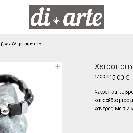
βραχιόλι με αιματίτη
Χειροποίη
Original
15,00
€
Η
17,00
€
price
τ
was:
τι
17,00 €.
εί
Χειροποίητο βρα
15
και σχέδιο μισό 
χάντρες. Με σιλι