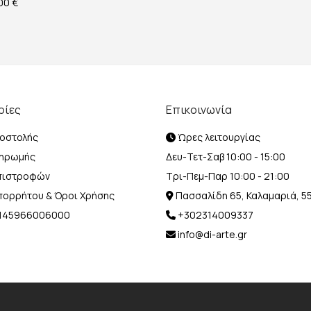
ginal price was: 14,00 €.
Η τρέχουσα τιμή είναι: 12,00 €.
,00
€
ρίες
Επικοινωνία
οστολής
Ώρες λειτουργίας
ληρωμής
Δευ-Τετ-Σαβ 10:00 - 15:00
Επιστροφών
Τρι-Πεμ-Παρ 10:00 - 21:00
Απορρήτου & Όροι Χρήσης
Πασσαλίδη 65, Καλαμαριά, 5
Η 145966006000
+302314009337
info@di-arte.gr