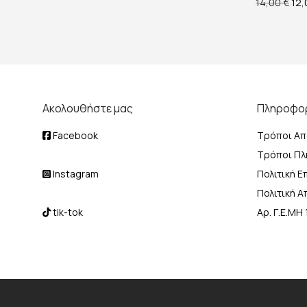
Ori
14,00
€
12
Ακολουθήστε μας
Πληροφο
Facebook
Τρόποι Απ
Τρόποι Π
Instagram
Πολιτική 
Πολιτική 
tik-tok
Αρ. Γ.Ε.Μ