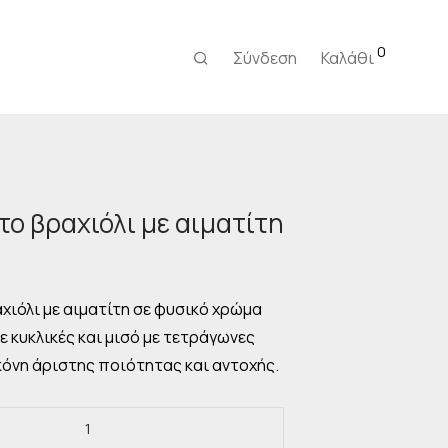
0
Σύνδεση
Καλάθι
το βραχιόλι με αιματίτη
ρέχουσα
μή
ναι:
χιόλι με αιματίτη σε φυσικό χρώμα
,00 €.
με κυκλικές και μισό με τετράγωνες
κόνη άριστης ποιότητας και αντοχής.