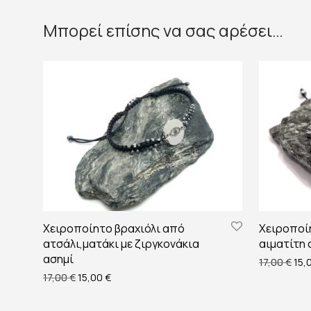
Μπορεί επίσης να σας αρέσει…
Χειροποίητο βραχιόλι από
Χειροποί
ατσάλι,ματάκι με ζιργκονάκια
αιματίτη 
ασημί
Orig
17,00
€
15,
Original price was: 17,00 €.
Η τρέχουσα τιμή είναι: 15,00 €.
17,00
€
15,00
€