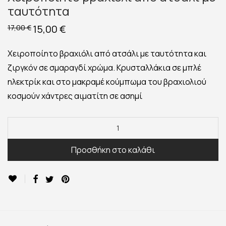
ταυτότητα
Original
15,00
€
Η
17,00
€
price
τρέχουσα
was:
τιμή
17,00 €.
είναι:
Χειροποίητο βραχιόλι από ατσάλι με ταυτότητα και
15,00 €.
ζιργκόν σε σμαραγδί χρώμα. Κρυσταλλάκια σε μπλέ
ηλεκτρίκ και στο μακραμέ κούμπωμα του βραχιολιού
κοσμούν χάντρες αιματίτη σε ασημί
Προσθήκη στο καλάθι