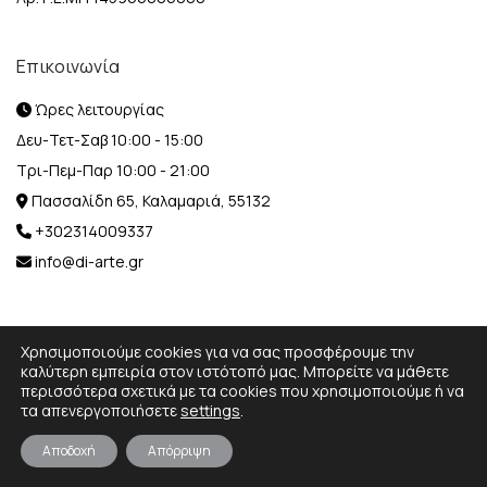
Επικοινωνία
Ώρες λειτουργίας
Δευ-Τετ-Σαβ 10:00 - 15:00
Τρι-Πεμ-Παρ 10:00 - 21:00
Πασσαλίδη 65, Καλαμαριά, 55132
+302314009337
info@di-arte.gr
Χρησιμοποιούμε cookies για να σας προσφέρουμε την
καλύτερη εμπειρία στον ιστότοπό μας. Μπορείτε να μάθετε
περισσότερα σχετικά με τα cookies που χρησιμοποιούμε ή να
© 2026 Designed and Developed by
MediaBox.
All rights
τα απενεργοποιήσετε
settings
.
reserved.
Αποδοχή
Απόρριψη