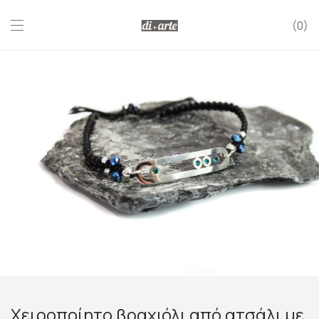
0
Χειροποίητο βραχιόλι από ατσάλι με