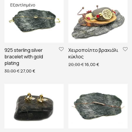
925 sterling silver
Χειροποίητο βραχιόλι
bracelet with gold
κύκλος
plating
Original price was: 20,00
Η τρέχουσα τιμή ε
20,00
€
16,00
€
Original price was: 30,00 €.
Η τρέχουσα τιμή είναι: 27,00 €.
30,00
€
27,00
€