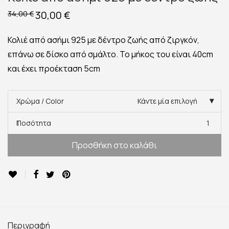
Original
30,00
€
Η
34,00
€
price
τρέχουσα
was:
τιμή
34,00 €.
είναι:
Κολιέ από ασήμι 925 με δέντρο ζωής από ζιργκόν,
30,00 €.
επάνω σε δίσκο από σμάλτο. Το μήκος του είναι 40cm
και έχει προέκταση 5cm
Χρώμα / Color
Κάντε μία επιλογή
Ποσότητα
1
Προσθήκη στο καλάθι
Περιγραφή