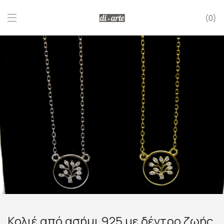
0
Κολιέ από ασήμι 925 με δέντρο ζωής