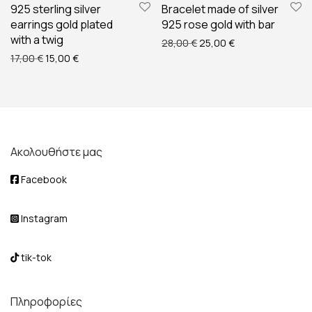
925 sterling silver
Bracelet made of silver
earrings gold plated
925 rose gold with bar
with a twig
Original price was: 28,00
Η τρέχουσα τιμή ε
28,00
€
25,00
€
Original price was: 17,00 €.
Η τρέχουσα τιμή είναι: 15,00 €.
17,00
€
15,00
€
Ακολουθήστε μας
Facebook
Instagram
tik-tok
Πληροφορίες