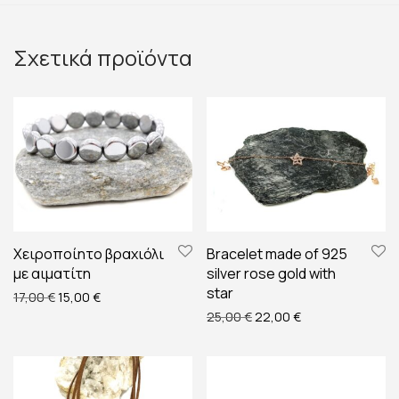
Σχετικά προϊόντα
Χειροποίητο βραχιόλι
Bracelet made of 925
με αιματίτη
silver rose gold with
star
Original price was: 17,00 €.
Η τρέχουσα τιμή είναι: 15,00 €.
17,00
€
15,00
€
Original price was: 25,00
Η τρέχουσα τιμή 
25,00
€
22,00
€