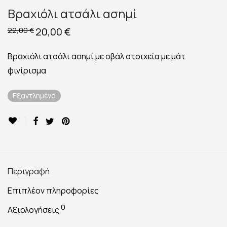
Βραχιόλι ατσάλι ασημί
Original
20,00
€
Η
22,00
€
price
τρέχουσα
was:
τιμή
22,00 €.
είναι:
Βραχιόλι ατσάλι ασημί με οβάλ στοιχεία με μάτ
20,00 €.
φινίρισμα
Εξαντλημένο
Περιγραφή
Επιπλέον πληροφορίες
0
Αξιολογήσεις