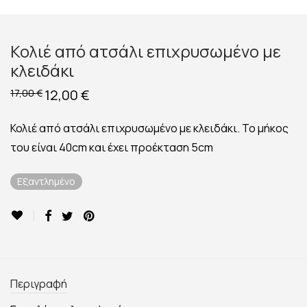
Κολιέ από ατσάλι επιχρυσωμένο με
κλειδάκι
Original
12,00
€
Η
17,00
€
price
τρέχουσα
was:
τιμή
17,00 €.
είναι:
Κολιέ από ατσάλι επιχρυσωμένο με κλειδάκι. Το μήκος
12,00 €.
του είναι 40cm και έχει προέκταση 5cm
Εξαντλημένο
Περιγραφή