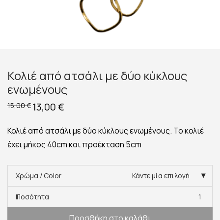
Κολιέ από ατσάλι με δύο κύκλους
ενωμένους
Original
13,00
€
Η
15,00
€
price
τρέχουσα
was:
τιμή
15,00 €.
είναι:
Κολιέ από ατσάλι με δύο κύκλους ενωμένους. Το κολιέ
13,00 €.
έχει μήκος 40cm και προέκταση 5cm
Χρώμα / Color
Κάντε μία επιλογή
Ποσότητα
1
Προσθήκη στο καλάθι