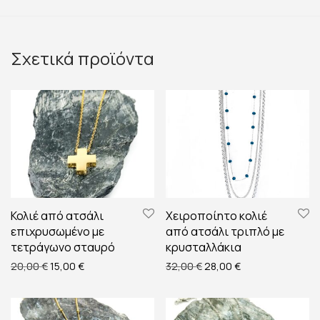
Σχετικά προϊόντα
Κολιέ από ατσάλι
Χειροποίητο κολιέ
επιχρυσωμένο με
από ατσάλι τριπλό με
τετράγωνο σταυρό
κρυσταλλάκια
Original price was: 20,00 €.
Η τρέχουσα τιμή είναι: 15,00 €.
Original price was: 32,00
Η τρέχουσα τιμή ε
20,00
€
15,00
€
32,00
€
28,00
€