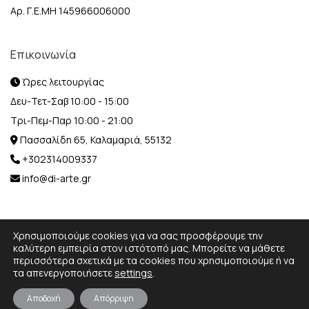
Αρ. Γ.Ε.ΜΗ 145966006000
Επικοινωνία
Ώρες λειτουργίας
Δευ-Τετ-Σαβ 10:00 - 15:00
Τρι-Πεμ-Παρ 10:00 - 21:00
Πασσαλίδη 65, Καλαμαριά, 55132
+302314009337
info@di-arte.gr
Χρησιμοποιούμε cookies για να σας προσφέρουμε την
καλύτερη εμπειρία στον ιστότοπό μας. Μπορείτε να μάθετε
περισσότερα σχετικά με τα cookies που χρησιμοποιούμε ή να
© 2026 Designed and Developed by
MediaBox.
All rights
τα απενεργοποιήσετε
settings
.
reserved.
Αποδοχή
Απόρριψη