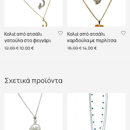
Κολιέ από ατσάλι
Κολιέ από ατσάλι
γατούλα στο φεγγάρι
καρδούλα με περλίτσα
Original price was: 12,00 €.
Η τρέχουσα τιμή είναι: 10,00 €.
Original price was: 16,00 
Η τρέχουσα τιμή ε
12,00
€
10,00
€
16,00
€
14,00
€
Σχετικά προϊόντα