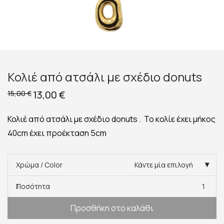
Κολιέ από ατσάλι με σχέδιο donuts
Original
13,00
€
Η
15,00
€
price
τρέχουσα
was:
τιμή
15,00 €.
είναι:
Κολιέ από ατσάλι με σχέδιο donuts . Το κολίε έχει μήκος
13,00 €.
40cm έχει προέκταση 5cm
Χρώμα / Color
Κάντε μία επιλογή
Ποσότητα
1
Προσθήκη στο καλάθι