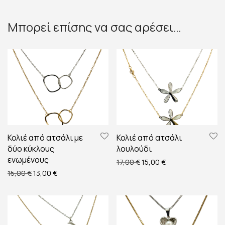
Μπορεί επίσης να σας αρέσει…
Κολιέ από ατσάλι με
Κολιέ από ατσάλι
δύο κύκλους
λουλούδι
ενωμένους
Original price was: 17,00 €
Η τρέχουσα τιμή εί
17,00
€
15,00
€
Original price was: 15,00 €.
Η τρέχουσα τιμή είναι: 13,00 €.
15,00
€
13,00
€