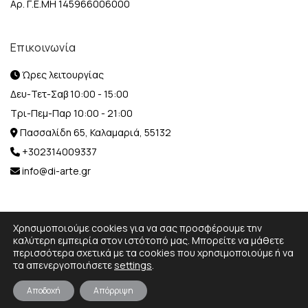
Αρ. Γ.Ε.ΜΗ 145966006000
Επικοινωνία
Ώρες λειτουργίας
Δευ-Τετ-Σαβ 10:00 - 15:00
Τρι-Πεμ-Παρ 10:00 - 21:00
Πασσαλίδη 65, Καλαμαριά, 55132
+302314009337
info@di-arte.gr
Χρησιμοποιούμε cookies για να σας προσφέρουμε την
καλύτερη εμπειρία στον ιστότοπό μας. Μπορείτε να μάθετε
περισσότερα σχετικά με τα cookies που χρησιμοποιούμε ή να
© 2026 Designed and Developed by
MediaBox.
All rights
τα απενεργοποιήσετε
settings
.
reserved.
Αποδοχή
Απόρριψη