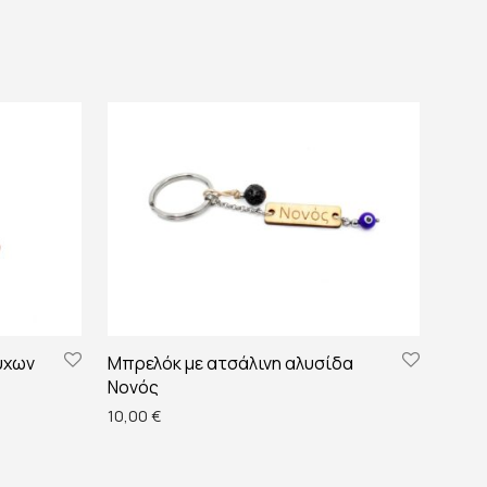
ύχων
Mπρελόκ με ατσάλινη αλυσίδα
Νονός
10,00
€