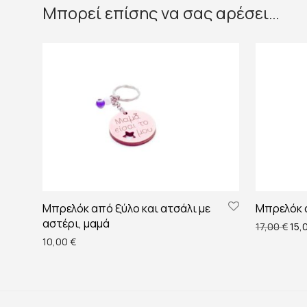
Μπορεί επίσης να σας αρέσει…
Μπρελόκ από ξύλο και ατσάλι με
Μπρελόκ 
αστέρι, μαμά
Orig
17,00
€
15,
10,00
€