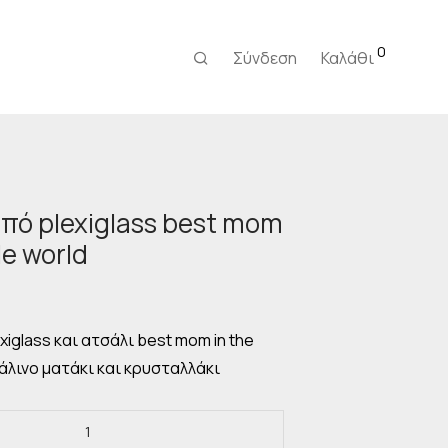
0
Σύνδεση
Καλάθι
πό plexiglass best mom
le world
iglass και ατσάλι best mom in the
υάλινο ματάκι και κρυσταλλάκι