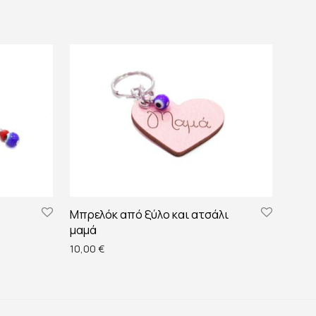
Μπρελόκ από ξύλο και ατσάλι
μαμά
10,00
€