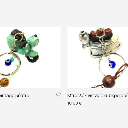
vintage βέσπα
Μπρελόκ vintage σίδερο ρο
10,00
€