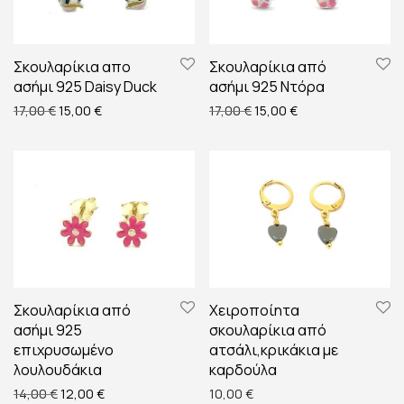
Σκουλαρίκια απο
Σκουλαρίκια από
ασήμι 925 Daisy Duck
ασήμι 925 Ντόρα
Original price was: 17,00 €.
Η τρέχουσα τιμή είναι: 15,00 €.
Original price was: 17,00 €
Η τρέχουσα τιμή εί
17,00
€
15,00
€
17,00
€
15,00
€
Σκουλαρίκια από
Χειροποίητα
ασήμι 925
σκουλαρίκια από
επιχρυσωμένο
ατσάλι,κρικάκια με
λουλουδάκια
καρδούλα
Original price was: 14,00 €.
Η τρέχουσα τιμή είναι: 12,00 €.
14,00
€
12,00
€
10,00
€