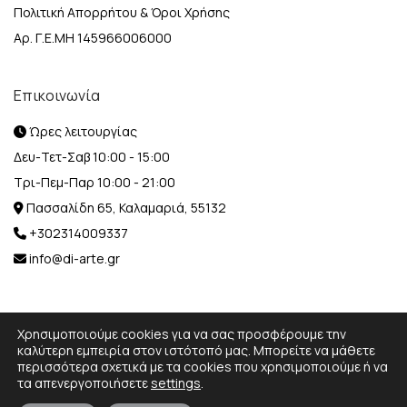
Πολιτική Απορρήτου & Όροι Χρήσης
Αρ. Γ.Ε.ΜΗ 145966006000
Επικοινωνία
Ώρες λειτουργίας
Δευ-Τετ-Σαβ 10:00 - 15:00
Τρι-Πεμ-Παρ 10:00 - 21:00
Πασσαλίδη 65, Καλαμαριά, 55132
+302314009337
info@di-arte.gr
Χρησιμοποιούμε cookies για να σας προσφέρουμε την
καλύτερη εμπειρία στον ιστότοπό μας. Μπορείτε να μάθετε
περισσότερα σχετικά με τα cookies που χρησιμοποιούμε ή να
© 2026 Designed and Developed by
MediaBox.
All rights
τα απενεργοποιήσετε
settings
.
reserved.