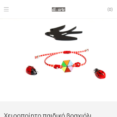
0
Χειροποίητο παιδικό βραχιόλι