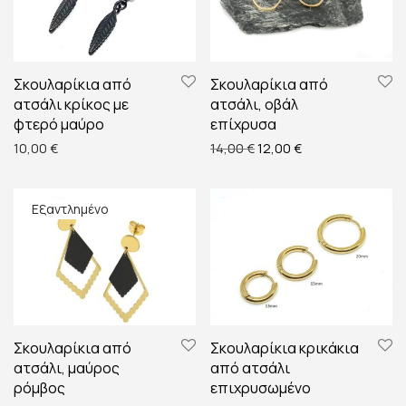
Σκουλαρίκια από
Σκουλαρίκια από
ατσάλι κρίκος με
ατσάλι, οβάλ
φτερό μαύρο
επίχρυσα
Original price was: 14,00 
Η τρέχουσα τιμή ε
10,00
€
14,00
€
12,00
€
Σκουλαρίκια από
Σκουλαρίκια κρικάκια
ατσάλι, μαύρος
από ατσάλι
ρόμβος
επιχρυσωμένο