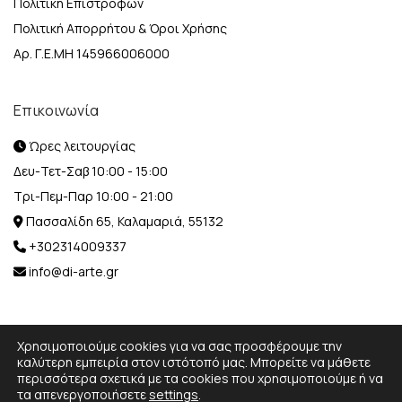
Πολιτική Επιστροφών
Πολιτική Απορρήτου & Όροι Χρήσης
Αρ. Γ.Ε.ΜΗ 145966006000
Επικοινωνία
Ώρες λειτουργίας
Δευ-Τετ-Σαβ 10:00 - 15:00
Τρι-Πεμ-Παρ 10:00 - 21:00
Πασσαλίδη 65, Καλαμαριά, 55132
+302314009337
info@di-arte.gr
Χρησιμοποιούμε cookies για να σας προσφέρουμε την
καλύτερη εμπειρία στον ιστότοπό μας. Μπορείτε να μάθετε
περισσότερα σχετικά με τα cookies που χρησιμοποιούμε ή να
© 2026 Designed and Developed by
MediaBox.
All rights
τα απενεργοποιήσετε
settings
.