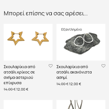
Μπορεί επίσης να σας αρέσει…
Σκουλαρίκια από
Σκουλαρίκια από
ατσάλι κρίκος σε
ατσάλι ακανόνιστα
σχήμα αστεριού
ασημί
επίχρυσα
Original price was: 14,00 
Η τρέχουσα τιμή ε
14,00
€
12,00
€
Original price was: 14,00 €.
Η τρέχουσα τιμή είναι: 12,00 €.
14,00
€
12,00
€