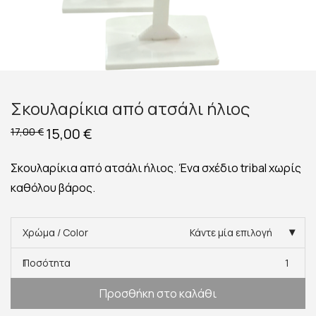
Σκουλαρίκια από ατσάλι ήλιος
Original
15,00
€
Η
17,00
€
price
τρέχουσα
was:
τιμή
17,00 €.
είναι:
Σκουλαρίκια από ατσάλι ήλιος. Ένα σχέδιο tribal χωρίς
15,00 €.
καθόλου βάρος.
Χρώμα / Color
Κάντε μία επιλογή
Ποσότητα
1
Προσθήκη στο καλάθι