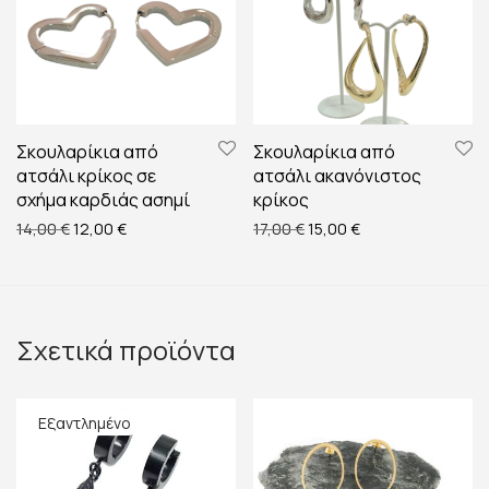
Σκουλαρίκια από
Σκουλαρίκια από
ατσάλι κρίκος σε
ατσάλι ακανόνιστος
σχήμα καρδιάς ασημί
κρίκος
Original price was: 14,00 €.
Η τρέχουσα τιμή είναι: 12,00 €.
Original price was: 17,00 €
Η τρέχουσα τιμή εί
14,00
€
12,00
€
17,00
€
15,00
€
Σχετικά προϊόντα