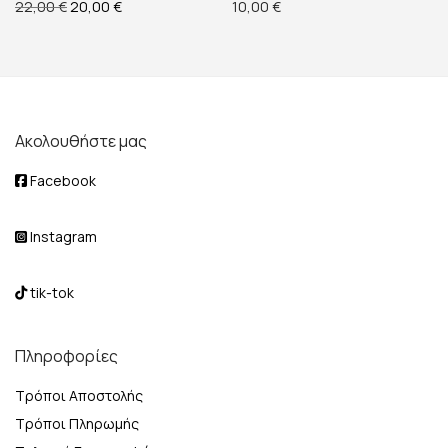
Original price was: 22,00 €.
Η τρέχουσα τιμή είναι: 20,00 €.
22,00
€
20,00
€
10,00
€
Ακολουθήστε μας
Facebook
Instagram
tik-tok
Πληροφορίες
Τρόποι Αποστολής
Τρόποι Πληρωμής