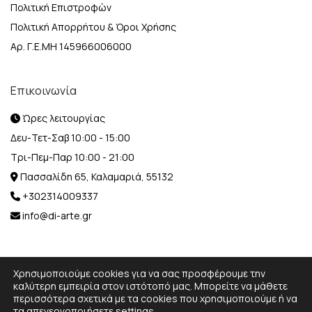
Πολιτική Επιστροφών
Πολιτική Απορρήτου & Όροι Χρήσης
Αρ. Γ.Ε.ΜΗ 145966006000
Επικοινωνία
Ώρες λειτουργίας
Δευ-Τετ-Σαβ 10:00 - 15:00
Τρι-Πεμ-Παρ 10:00 - 21:00
Πασσαλίδη 65, Καλαμαριά, 55132
+302314009337
info@di-arte.gr
Χρησιμοποιούμε cookies για να σας προσφέρουμε την
καλύτερη εμπειρία στον ιστότοπό μας. Μπορείτε να μάθετε
περισσότερα σχετικά με τα cookies που χρησιμοποιούμε ή να
© 2026 Designed and Developed by
MediaBox.
All rights
τα απενεργοποιήσετε
settings
.