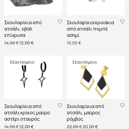
Σκουλαρίκια από
Σκουλαρίκια κρικάκια
ατσάλι, οβάλ
από ατσάλι πομπέ
επίχρυσα
ασημί
Original price was: 14,00 €.
Η τρέχουσα τιμή είναι: 12,00 €.
14,00
€
12,00
€
10,00
€
Σκουλαρίκια από
Σκουλαρίκια από
ατσάλι κρίκος,μαύρο
ατσάλι, μαύρος
αστέρι σταυρός
ρόμβος
Original price was: 14,00 €.
Η τρέχουσα τιμή είναι: 12,00 €.
Original price was: 22,00
Η τρέχουσα τιμή 
14,00
€
12,00
€
22,00
€
20,00
€