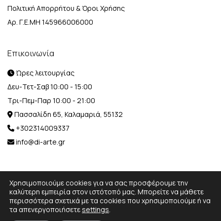
Πολιτική Απορρήτου & Όροι Χρήσης
Αρ. Γ.Ε.ΜΗ 145966006000
Επικοινωνία
Ώρες λειτουργίας
Δευ-Τετ-Σαβ 10:00 - 15:00
Τρι-Πεμ-Παρ 10:00 - 21:00
Πασσαλίδη 65, Καλαμαριά, 55132
+302314009337
info@di-arte.gr
Χρησιμοποιούμε cookies για να σας προσφέρουμε την
καλύτερη εμπειρία στον ιστότοπό μας. Μπορείτε να μάθετε
περισσότερα σχετικά με τα cookies που χρησιμοποιούμε ή να
© 2026 Designed and Developed by
MediaBox.
All rights
τα απενεργοποιήσετε
settings
.