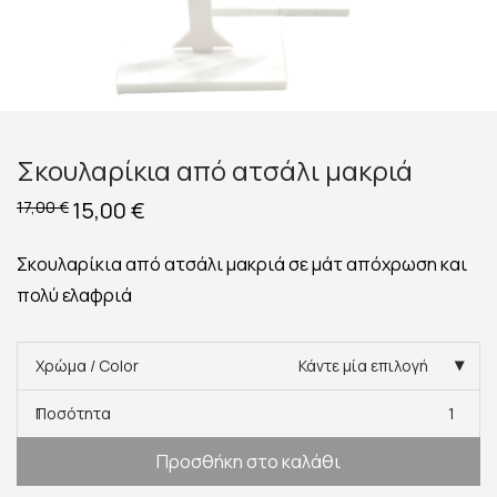
Σκουλαρίκια από ατσάλι μακριά
Original
15,00
€
Η
17,00
€
price
τρέχουσα
was:
τιμή
17,00 €.
είναι:
Σκουλαρίκια από ατσάλι μακριά σε μάτ απόχρωση και
15,00 €.
πολύ ελαφριά
Χρώμα / Color
Κάντε μία επιλογή
Ποσότητα
1
Προσθήκη στο καλάθι