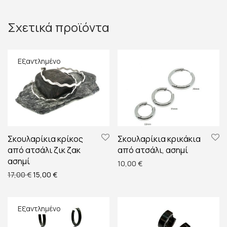
Σχετικά προϊόντα
Σκουλαρίκια κρίκος
Σκουλαρίκια κρικάκια
από ατσάλι ζικ ζακ
από ατσάλι, ασημί
ασημί
10,00
€
Original price was: 17,00 €.
Η τρέχουσα τιμή είναι: 15,00 €.
17,00
€
15,00
€