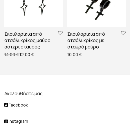
Σκουλαρίκια από
Σκουλαρίκια από
ατσάλι κρίκος,μαύρο
ατσάλι κρίκος με
αστέρι σταυρός
σταυρό μαύρο
Original price was: 14,00 €.
Η τρέχουσα τιμή είναι: 12,00 €.
14,00
€
12,00
€
10,00
€
Ακολουθήστε μας
Facebook
Instagram