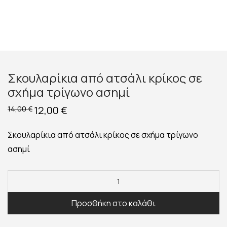
Σκουλαρίκια από ατσάλι κρίκος σε
σχήμα τρίγωνο ασημί
Original
12,00
€
Η
14,00
€
price
τρέχουσα
was:
τιμή
14,00 €.
είναι:
Σκουλαρίκια από ατσάλι κρίκος σε σχήμα τρίγωνο
12,00 €.
ασημί
Προσθήκη στο καλάθι