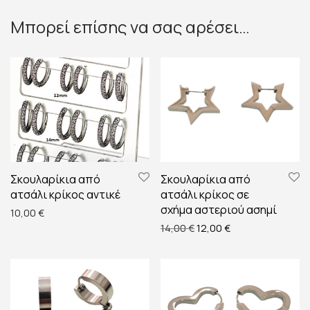
Μπορεί επίσης να σας αρέσει…
Σκουλαρίκια από
Σκουλαρίκια από
ατσάλι κρίκος αντικέ
ατσάλι κρίκος σε
σχήμα αστεριού ασημί
10,00
€
Original price was: 14,00 
Η τρέχουσα τιμή ε
14,00
€
12,00
€