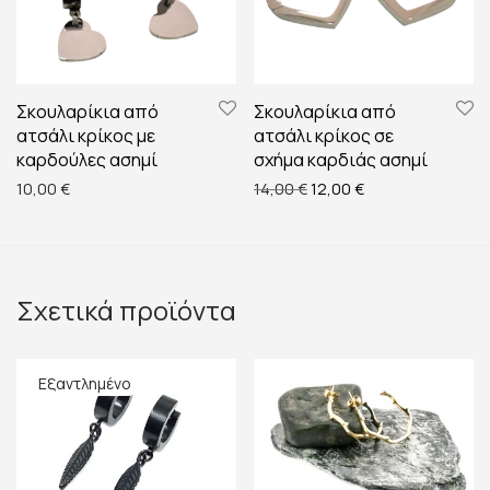
Σκουλαρίκια από
Σκουλαρίκια από
ατσάλι κρίκος με
ατσάλι κρίκος σε
καρδούλες ασημί
σχήμα καρδιάς ασημί
Original price was: 14,00 
Η τρέχουσα τιμή ε
10,00
€
14,00
€
12,00
€
Σχετικά προϊόντα