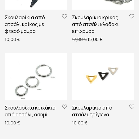
Σκουλαρίκια από
Σκουλαρίκια κρίκος
ατσάλι κρίκος με
από ατσάλι κλαδάκι
φτερό μαύρο
επίχρυσο
Original price was: 17,00 €
Η τρέχουσα τιμή εί
10,00
€
17,00
€
15,00
€
Σκουλαρίκια κρικάκια
Σκουλαρίκια από
από ατσάλι, ασημί
ατσάλι,τρίγωνα
10,00
€
10,00
€