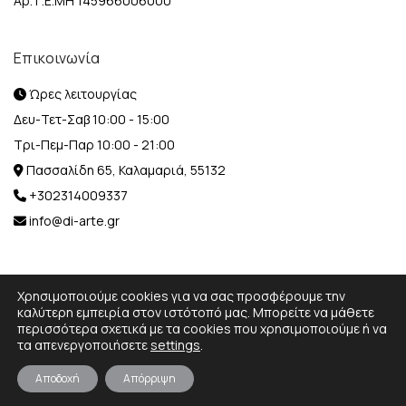
Αρ. Γ.Ε.ΜΗ 145966006000
Επικοινωνία
Ώρες λειτουργίας
Δευ-Τετ-Σαβ 10:00 - 15:00
Τρι-Πεμ-Παρ 10:00 - 21:00
Πασσαλίδη 65, Καλαμαριά, 55132
+302314009337
info@di-arte.gr
Χρησιμοποιούμε cookies για να σας προσφέρουμε την
καλύτερη εμπειρία στον ιστότοπό μας. Μπορείτε να μάθετε
περισσότερα σχετικά με τα cookies που χρησιμοποιούμε ή να
© 2026 Designed and Developed by
MediaBox.
All rights
τα απενεργοποιήσετε
settings
.
reserved.
Αποδοχή
Απόρριψη