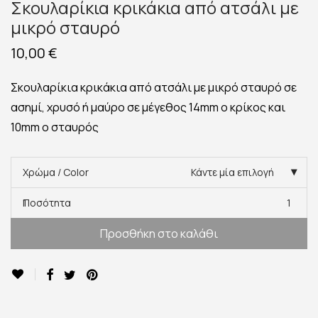
Σκουλαρίκια κρικάκια από ατσάλι με
μικρό σταυρό
10,00
€
Σκουλαρίκια κρικάκια από ατσάλι με μικρό σταυρό σε
ασημί, χρυσό ή μαύρο σε μέγεθος 14mm ο κρίκος και
10mm ο σταυρός
Χρώμα / Color
Κάντε μία επιλογή
Ποσότητα
1
Προσθήκη στο καλάθι