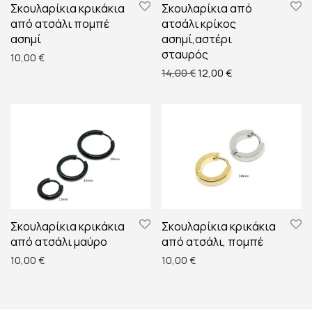
Σκουλαρίκια κρικάκια
Σκουλαρίκια από
από ατσάλι πομπέ
ατσάλι κρίκος
ασημί
ασημί,αστέρι
σταυρός
10,00
€
Original price was: 14,00 
Η τρέχουσα τιμή ε
14,00
€
12,00
€
Σκουλαρίκια κρικάκια
Σκουλαρίκια κρικάκια
από ατσάλι μαύρο
από ατσάλι, πομπέ
10,00
€
10,00
€