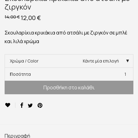
ζιργκόν
Original
12,00
€
Η
14,00
€
price
τρέχουσα
was:
τιμή
14,00 €.
είναι:
Σκουλαρίκια κρικάκια από ατσάλι με ζιργκόν σε μπλέ
12,00 €.
και λιλά χρώμα
Χρώμα / Color
Κάντε μία επιλογή
Ποσότητα
1
Προσθήκη στο καλάθι
Περιγραφή