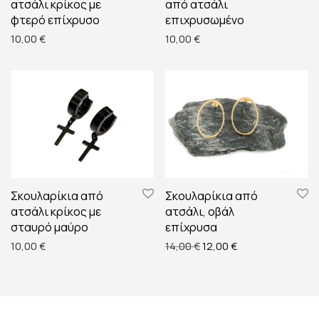
ατσάλι κρίκος με
από ατσάλι
φτερό επίχρυσο
επιχρυσωμένο
10,00
€
10,00
€
Σκουλαρίκια από
Σκουλαρίκια από
ατσάλι κρίκος με
ατσάλι, οβάλ
σταυρό μαύρο
επίχρυσα
Original price was: 14,00 
Η τρέχουσα τιμή ε
10,00
€
14,00
€
12,00
€