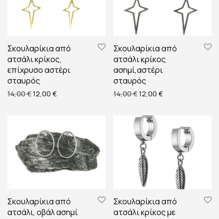
Σκουλαρίκια από
Σκουλαρίκια από
ατσάλι κρίκος,
ατσάλι κρίκος
επίχρυσο αστέρι
ασημί,αστέρι
σταυρός
σταυρός
Original price was: 14,00 €.
Η τρέχουσα τιμή είναι: 12,00 €.
Original price was: 14,00 
Η τρέχουσα τιμή ε
14,00
€
12,00
€
14,00
€
12,00
€
Σκουλαρίκια από
Σκουλαρίκια από
ατσάλι, οβάλ ασημί
ατσάλι κρίκος με