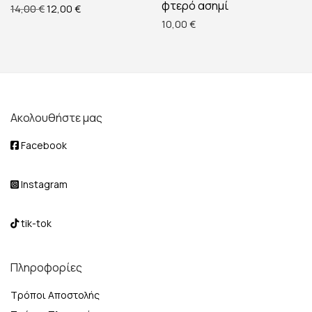
φτερό ασημί
Original price was: 14,00 €.
Η τρέχουσα τιμή είναι: 12,00 €.
14,00
€
12,00
€
10,00
€
Ακολουθήστε μας
Facebook
Instagram
tik-tok
Πληροφορίες
Τρόποι Αποστολής