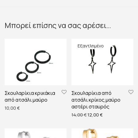
Μπορεί επίσης να σας αρέσει…
Σκουλαρίκια κρικάκια
Σκουλαρίκια από
από ατσάλι μαύρο
ατσάλι κρίκος,μαύρο
αστέρι σταυρός
10,00
€
Original price was: 14,00 
Η τρέχουσα τιμή ε
14,00
€
12,00
€