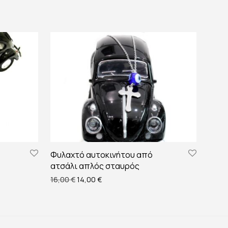
Φυλαχτό αυτοκινήτου από
ατσάλι απλός σταυρός
 €.
είναι: 22,00 €.
Original price was: 16,00 €.
Η τρέχουσα τιμή είναι: 14,00 €.
16,00
€
14,00
€