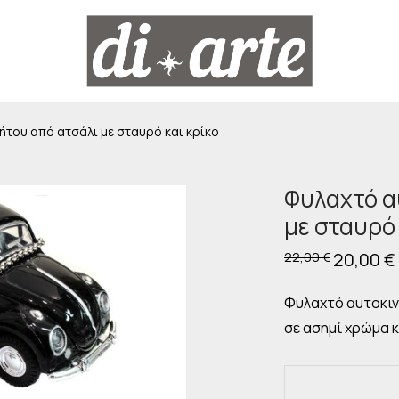
ήτου από ατσάλι με σταυρό και κρίκο
Φυλαχτό α
με σταυρό 
Original
20,00
€
22,00
€
price
was:
22,00 €.
Φυλαχτό αυτοκιν
σε ασημί χρώμα κ