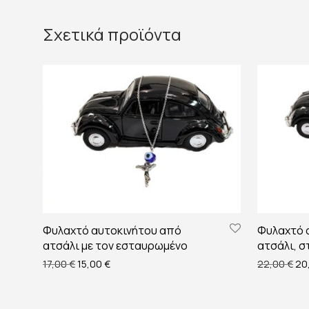
Σχετικά προϊόντα
Φυλαχτό αυτοκινήτου από
Φυλαχτό 
ατσάλι με τον εσταυρωμένο
ατσάλι, σ
Original price was: 17,00 €.
Η τρέχουσα τιμή είναι: 15,00 €.
Ori
17,00
€
15,00
€
22,00
€
20