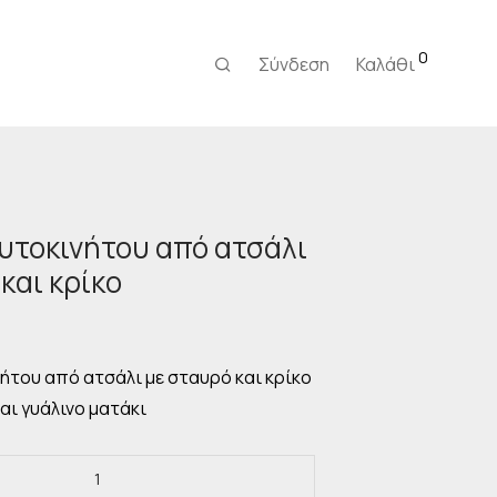
0
Σύνδεση
Καλάθι
υτοκινήτου από ατσάλι
και κρίκο
Η
τρέχουσα
τιμή
είναι:
ήτου από ατσάλι με σταυρό και κρίκο
20,00 €.
αι γυάλινο ματάκι