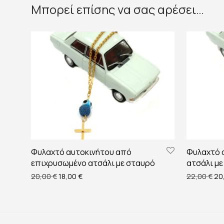
Μπορεί επίσης να σας αρέσει…
Φυλαχτό αυτοκινήτου από
Φυλαχτό 
επιχρυσωμένο ατσάλι με σταυρό
ατσάλι με
Original price was: 20,00 €.
Η τρέχουσα τιμή είναι: 18,00 €.
Ori
20,00
€
18,00
€
22,00
€
20