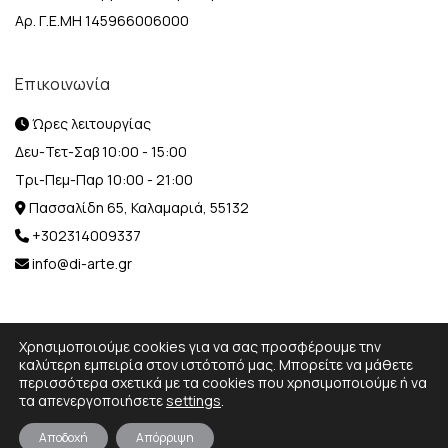
Αρ. Γ.Ε.ΜΗ 145966006000
Επικοινωνία
Ώρες λειτουργίας
Δευ-Τετ-Σαβ 10:00 - 15:00
Τρι-Πεμ-Παρ 10:00 - 21:00
Πασσαλίδη 65, Καλαμαριά, 55132
+302314009337
info@di-arte.gr
Χρησιμοποιούμε cookies για να σας προσφέρουμε την
καλύτερη εμπειρία στον ιστότοπό μας. Μπορείτε να μάθετε
περισσότερα σχετικά με τα cookies που χρησιμοποιούμε ή να
© 2026 Designed and Developed by
MediaBox.
All rights
τα απενεργοποιήσετε
settings
.
reserved.
Αποδοχή
Απόρριψη