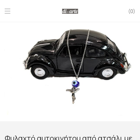
0
Φυλαχτό αυτοκινήτου από ατσάλι με