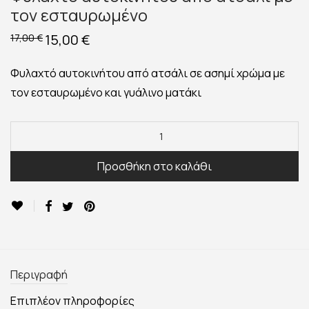
τον εσταυρωμένο
Original
15,00
€
Η
17,00
€
price
τρέχουσα
was:
τιμή
17,00 €.
είναι:
Φυλαχτό αυτοκινήτου από ατσάλι σε ασημί χρώμα με
15,00 €.
τον εσταυρωμένο και γυάλινο ματάκι
Προσθήκη στο καλάθι
Περιγραφή
Επιπλέον πληροφορίες