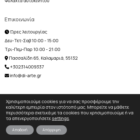
Φυλαχτά αυτοκινήτου
Επικοινωνία
Ώρες λειτουργίας
Δευ-Τετ-Σαβ 10:00 - 15:00
Τρι-Πεμ-Παρ 10:00 - 21:00
Πασσαλίδη 65, Καλαμαριά, 55132
+302314009337
info@di-arte.gr
Χρησιμοποιούμε cookies για να σας προσφέρουμε την
καλύτερη εμπειρία στον ιστότοπό μας. Μπορείτε να μάθετε
περισσότερα σχετικά με τα cookies που χρησιμοποιούμε ή να
© 2026 Designed and Developed by
MediaBox.
All rights
τα απενεργοποιήσετε
settings
.
reserved.
Αποδοχή
Απόρριψη