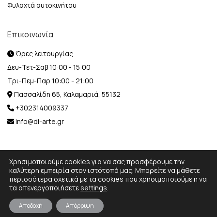
Φυλαχτά αυτοκινήτου
Επικοινωνία
Ώρες λειτουργίας
Δευ-Τετ-Σαβ 10:00 - 15:00
Τρι-Πεμ-Παρ 10:00 - 21:00
Πασσαλίδη 65, Καλαμαριά, 55132
+302314009337
info@di-arte.gr
Χρησιμοποιούμε cookies για να σας προσφέρουμε την
καλύτερη εμπειρία στον ιστότοπό μας. Μπορείτε να μάθετε
περισσότερα σχετικά με τα cookies που χρησιμοποιούμε ή να
© 2026 Designed and Developed by
MediaBox.
All rights
τα απενεργοποιήσετε
settings
.
reserved.
Αποδοχή
Απόρριψη