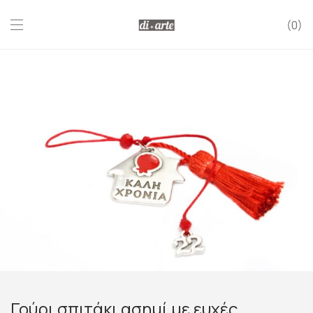
0
Γούρι σπιτάκι ασημί με ευχές