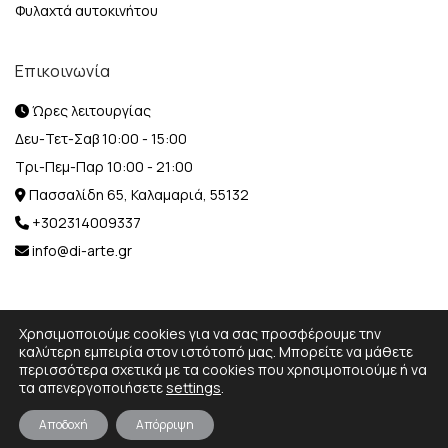
Φυλαχτά αυτοκινήτου
Επικοινωνία
Ώρες λειτουργίας
Δευ-Τετ-Σαβ 10:00 - 15:00
Τρι-Πεμ-Παρ 10:00 - 21:00
Πασσαλίδη 65, Καλαμαριά, 55132
+302314009337
info@di-arte.gr
Χρησιμοποιούμε cookies για να σας προσφέρουμε την
καλύτερη εμπειρία στον ιστότοπό μας. Μπορείτε να μάθετε
περισσότερα σχετικά με τα cookies που χρησιμοποιούμε ή να
© 2026 Designed and Developed by
MediaBox.
All rights
τα απενεργοποιήσετε
settings
.
reserved.
Αποδοχή
Απόρριψη