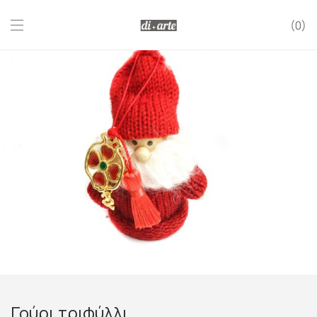
0
Γούρι τριφύλλι