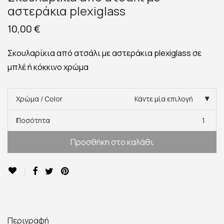
αστεράκια plexiglass
10,00
€
Σκουλαρίκια από ατσάλι με αστεράκια plexiglass σε
μπλέ ή κόκκινο χρώμα
Χρώμα / Color
Κάντε μία επιλογή
Ποσότητα
1
Προσθήκη στο καλάθι
Περιγραφή