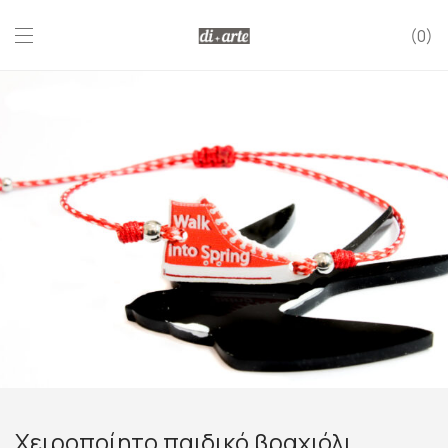
0
Χειροποίητο παιδικό βραχιόλι