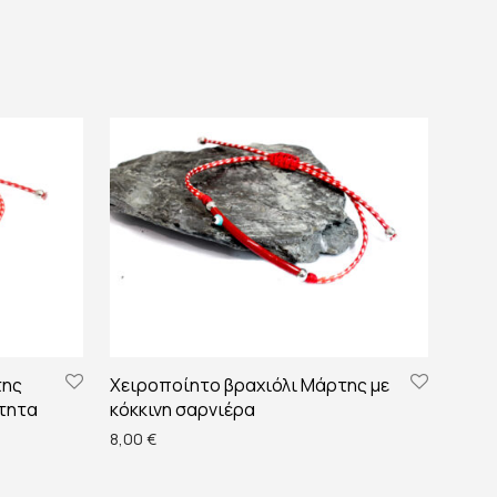
της
Χειροποίητο βραχιόλι Μάρτης με
ότητα
κόκκινη σαρνιέρα
8,00
€