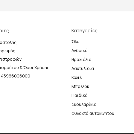
ρίες
Κατηγορίες
Όλα
οστολής
Ανδρικά
ληρωμής
Επιστροφών
Βραχιόλια
Απορρήτου & Όροι Χρήσης
Δαχτυλίδια
Η 145966006000
Κολιέ
Μπρελόκ
Παιδικά
Σκουλαρίκια
Φυλαχτά αυτοκινήτου