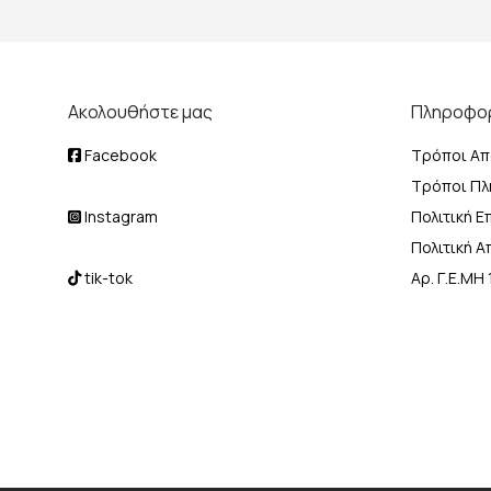
Ακολουθήστε μας
Πληροφο
Facebook
Τρόποι Απ
Τρόποι Π
Instagram
Πολιτική 
Πολιτική 
tik-tok
Αρ. Γ.Ε.Μ