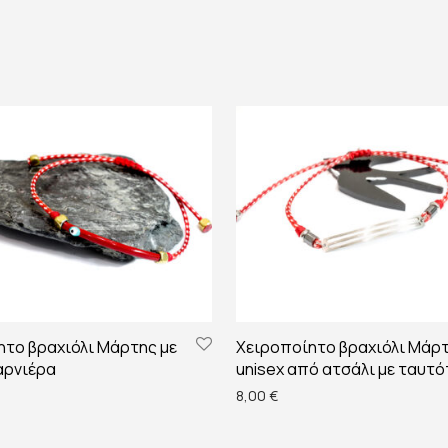
ητο βραχιόλι Μάρτης με
Χειροποίητο βραχιόλι Μάρ
αρνιέρα
unisex από ατσάλι με ταυτ
8,00
€