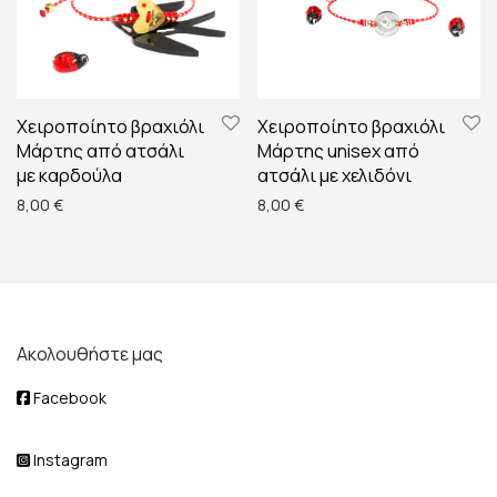
Χειροποίητο βραχιόλι
Χειροποίητο βραχιόλι
Μάρτης από ατσάλι
Μάρτης unisex από
με καρδούλα
ατσάλι με χελιδόνι
8,00
€
8,00
€
Ακολουθήστε μας
Facebook
Instagram