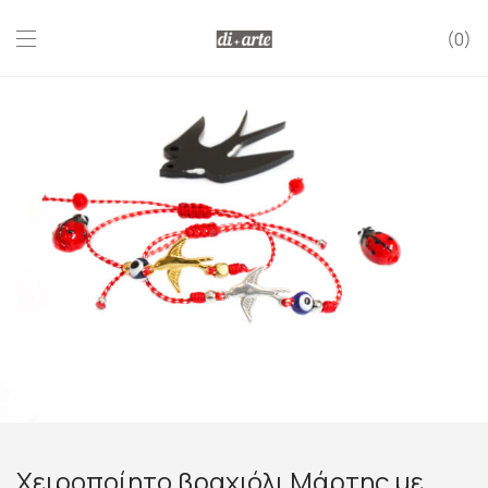
0
Χειροποίητο βραχιόλι Μάρτης με