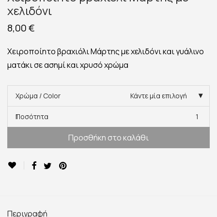
χελιδόνι
8,00
€
Χειροποίητο βραχιόλι Μάρτης με χελιδόνι και γυάλινο
ματάκι σε ασημί και χρυσό χρώμα
Χρώμα / Color
Κάντε μία επιλογή
Ποσότητα
1
Προσθήκη στο καλάθι
Περιγραφή