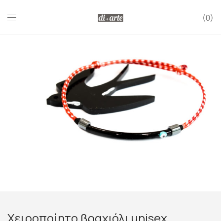
0
Χειροποίητο βραχιόλι unisex