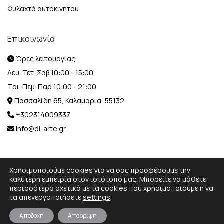
Φυλαχτά αυτοκινήτου
Επικοινωνία
Ώρες λειτουργίας
Δευ-Τετ-Σαβ 10:00 - 15:00
Τρι-Πεμ-Παρ 10:00 - 21:00
Πασσαλίδη 65, Καλαμαριά, 55132
+302314009337
info@di-arte.gr
Χρησιμοποιούμε cookies για να σας προσφέρουμε την
καλύτερη εμπειρία στον ιστότοπό μας. Μπορείτε να μάθετε
περισσότερα σχετικά με τα cookies που χρησιμοποιούμε ή να
© 2026 Designed and Developed by
MediaBox.
All rights
τα απενεργοποιήσετε
settings
.
reserved.
Αποδοχή
Απόρριψη